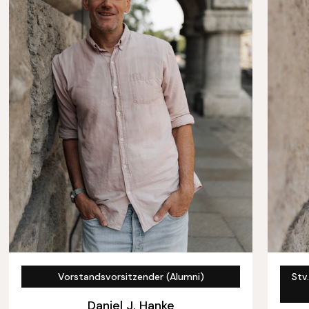
Vorstandsvorsitzender (Alumni)
Stv
Daniel J. Hanke