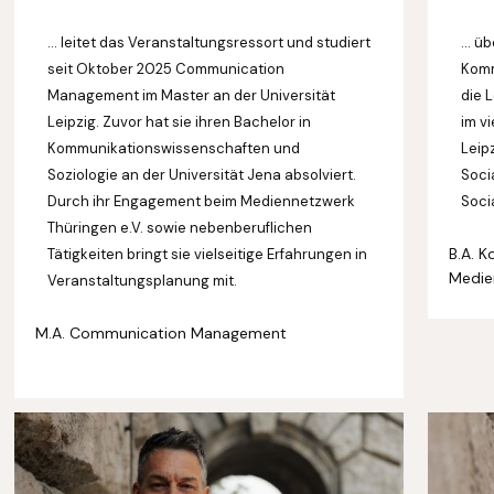
… leitet das Veranstaltungsressort und studiert
... 
seit Oktober 2025 Communication
Komm
Management im Master an der Universität
die 
Leipzig. Zuvor hat sie ihren Bachelor in
im v
Kommunikationswissenschaften und
Leip
Soziologie an der Universität Jena absolviert.
Soci
Durch ihr Engagement beim Mediennetzwerk
Soci
Thüringen e.V. sowie nebenberuflichen
B.A. 
Tätigkeiten bringt sie vielseitige Erfahrungen in
Medie
Veranstaltungsplanung mit.
M.A. Communication Management