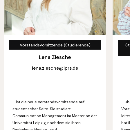
Vorstandsvorsitzende (Studierende)
St
Lena Ziesche
lena.ziesche@lprs.de
… ist die neue Vorstandsvorsitzende auf
… üb
studentischer Seite. Sie studiert
Vors
Communication Management im Master an der
leit
Universität Leipzig, nachdem sie ihren
hat 
Bachelor in Medien- und
Komm