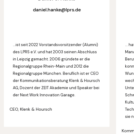
daniel.hanke@lprs.de
…ist seit 2022 Vorstandsvorsitzender (Alumni)
… ha
des LPRS e.V. und hat 2003 seinen Abschluss
Mana
in Leipzig gemacht. 2006 gründete er die
Beru
Regionalgruppe Rhein-Main und 2012 die
konn
Regionalgruppe München. Beruflich ist er CEO
Wuns
der Kommunikationsberatung Klenk & Hoursch
wech
AG, Dozent der ZEIT Akademie und Speaker bei
Unte
der Next Work Innovation Garage.
Schw
Kult
CEO, Klenk & Hoursch
Tech
sie 
Kommu