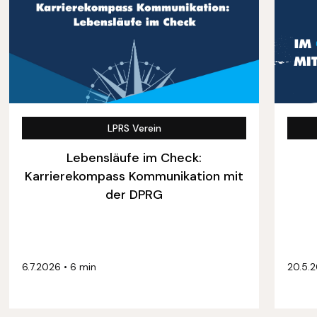
LPRS Verein
Lebensläufe im Check:
Karrierekompass Kommunikation mit
der DPRG
6.7.2026
•
6 min
20.5.