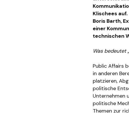
Kommunikation
Klischees auf
Boris Barth, E
einer Kommuni
technischen 
Was bedeutet „
Public Affairs 
in anderen Ber
platzieren, Ab
politische Ent
Unternehmen u
politische Mech
Themen zur ric