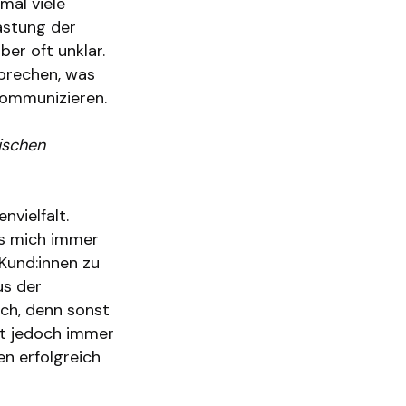
mal viele
astung der
ber oft unklar.
prechen, was
kommunizieren.
sischen
nvielfalt.
ss mich immer
 Kund:innen zu
us der
ch, denn sonst
bt jedoch immer
n erfolgreich