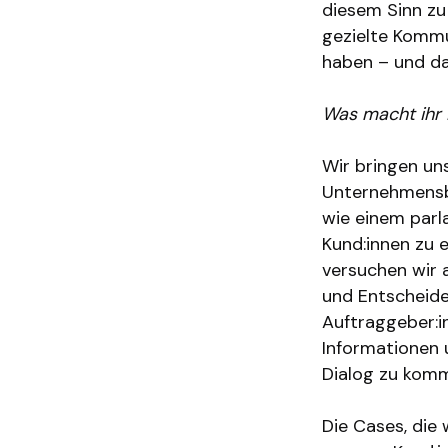
diesem Sinn zu
gezielte Kommu
haben – und da
Was macht ihr i
Wir bringen uns
Unternehmensb
wie einem parl
Kund:innen zu 
versuchen wir a
und Entscheide
Auftraggeber:i
Informationen u
Dialog zu kom
Die Cases, die 