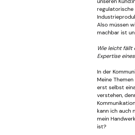
unseren Kund:i
regulatorische
Industrieproduk
Also müssen wi
machbar ist un
Wie leicht fällt
Expertise eine
In der Kommuni
Meine Themen s
erst selbst ei
verstehen, den
Kommunikation 
kann ich auch 
mein Handwerk:
ist?