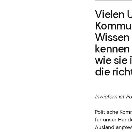
Vielen
Kommuni
Wissen 
kennen 
wie sie 
die ric
Inwiefern ist P
Politische Kom
für unser Hand
Ausland angewi