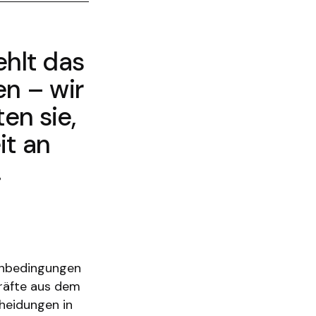
hlt das
n – wir
en sie,
it an
.
menbedingungen
kräfte aus dem
cheidungen in