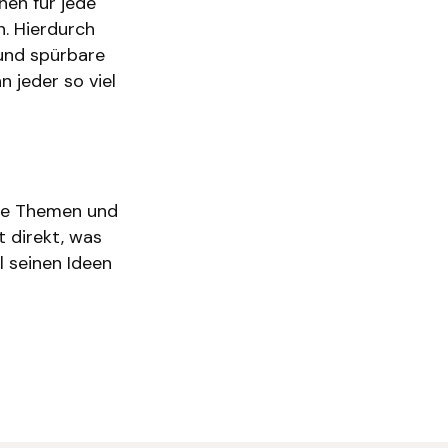
nen für jede
. Hierdurch
und spürbare
 jeder so viel
eue Themen und
 direkt, was
l seinen Ideen