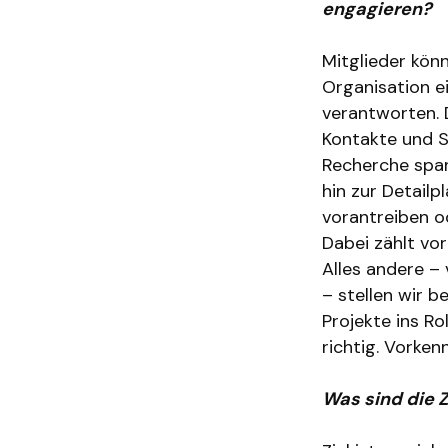
engagieren?
Mitglieder kön
Organisation e
verantworten. 
Kontakte und S
Recherche span
hin zur Detail
vorantreiben od
Dabei zählt vo
Alles andere –
– stellen wir b
Projekte ins R
richtig. Vorken
Was sind die 