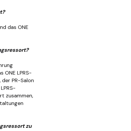
t?
 und das ONE
ngsressort?
hrung
das ONE LPRS-
 der PR-Salon
r LPRS-
ort zusammen,
staltungen
ngsressort zu