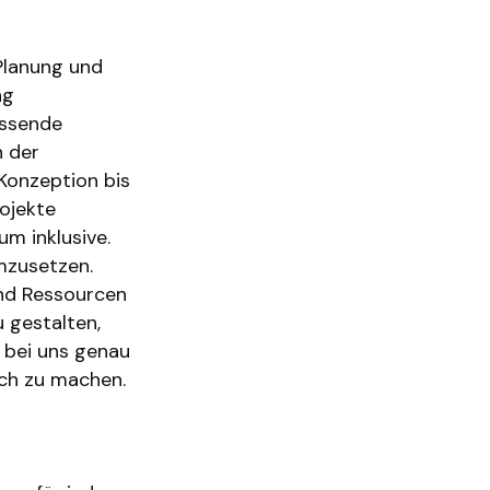
Planung und
ng
assende
n der
Konzeption bis
rojekte
um inklusive.
mzusetzen.
und Ressourcen
u gestalten,
 bei uns genau
fach zu machen.