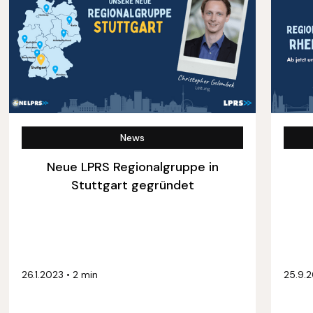
News
Neue LPRS Regionalgruppe in
Stuttgart gegründet
26.1.2023
•
2 min
25.9.