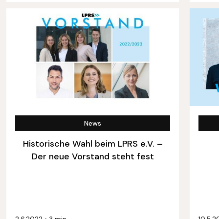
News
Historische Wahl beim LPRS e.V. –
Der neue Vorstand steht fest
2.6.2022
•
3 min
10.5.2