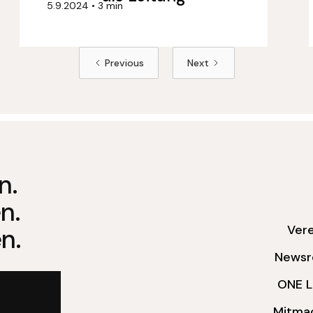
5.9.2024
•
3 min
Previous
Next
n.
n.
Vere
n.
News
ONE 
Mitma