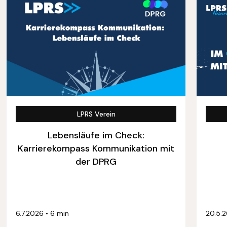
LPRS Verein
Lebensläufe im Check:
Karrierekompass Kommunikation mit
der DPRG
6.7.2026
•
6 min
20.5.